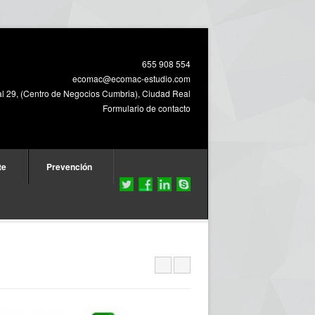
655 908 554
ecomac@ecomac-estudio.com
al 29, (Centro de Negocios Cumbria), Ciudad Real
Formulario de contacto
te
Prevención